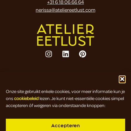
+31 6 18 06 66 64
nerissa@ateliereetlust.com
Legal
Algemene voorwaarden
/
Cookiebeleid
Onze site gebruikt enkele cookies, voor meer informatie kun je
Klachten
/
Retourbeleid
ons
cookiebeleid
lezen. Je kunt niet-essentiële cookies simpel
Colofon
accepteren óf weigeren via onderstaande knoppen:
Accepteren