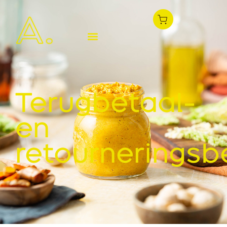
Terugbetaal-
en
retourneringsb