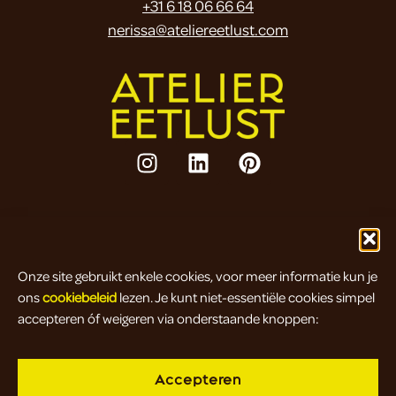
+31 6 18 06 66 64
nerissa@ateliereetlust.com
Legal
Algemene voorwaarden
/
Cookiebeleid
Onze site gebruikt enkele cookies, voor meer informatie kun je
Klachten
/
Retourbeleid
ons
cookiebeleid
lezen. Je kunt niet-essentiële cookies simpel
Colofon
accepteren óf weigeren via onderstaande knoppen:
Accepteren